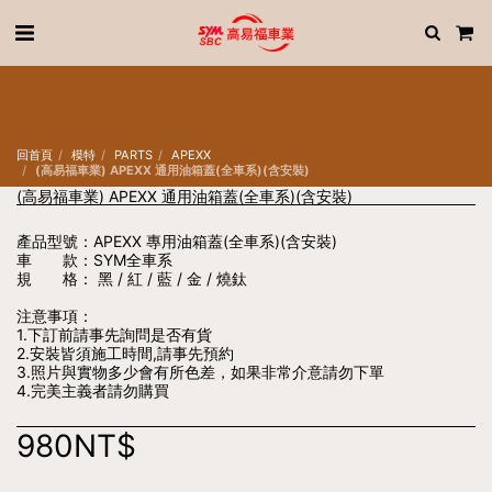
車型選購
訂車流程
問題
關於
回首頁
模特
PARTS
APEXX
(高易福車業) APEXX 通用油箱蓋(全車系)(含安裝)
(高易福車業) APEXX 通用油箱蓋(全車系)(含安裝)
產品型號：APEXX 專用油箱蓋(全車系)(含安裝)
車 款：SYM全車系
規 格： 黑 / 紅 / 藍 / 金 / 燒鈦
注意事項：
1.下訂前請事先詢問是否有貨
2.安裝皆須施工時間,請事先預約
3.照片與實物多少會有所色差，如果非常介意請勿下單
4.完美主義者請勿購買
980
NT$